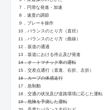
７．円滑な発進・加速
８．速度の調節
９．ブレーキ操作
10．バランスのとり方（直径）
11．バランスのとり方（曲線）
12．坂道の通過
13．坂道における停止及び発進
14．オ－トマチック車の運転
15．交差点通行（直進、右折、左折）
16．カーブの体感走行
17．急制動
18．交通の状況及び道路環境に応じた運転
19．危険を予測した運転
20．高度なバランス走行など