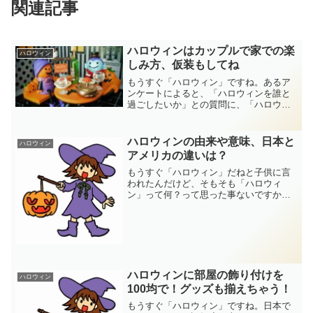
関連記事
ハロウィンはカップルで家での楽
ハロウィン
しみ方、仮装もしてね
もうすぐ「ハロウィン」ですね。あるア
ンケートによると、「ハロウィンを誰と
過ごしたいか」との質問に、「ハロウィ
ンはカップルで過ごしたい」との答えが
上位にランクインされています。そこ
で、今回は「ハロウィンをカップルでお
ハロウィンの由来や意味、日本と
ハロウィン
家で仮装などをして楽しむ」お話しをし
アメリカの違いは？
ます。
もうすぐ「ハロウィン」だねと子供に言
われたんだけど、そもそも「ハロウィ
ン」って何？って思った事ないですか？
「ハロウィン」の由来は？どこの国から
来たの？ 日本にはいつ来たの？ 知ら
ないことだらけ。そこで、お困りのあな
たの為に、ハロウィンの由来...
ハロウィンに部屋の飾り付けを
ハロウィン
100均で！グッズも揃えちゃう！
もうすぐ「ハロウィン」ですね。日本で