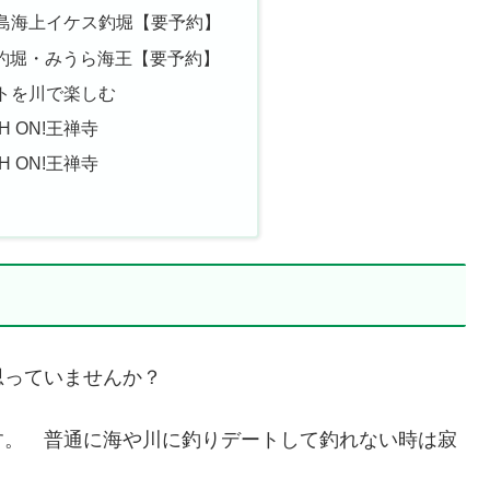
ng 城ケ島海上イケス釣堀【要予約】
釣堀・みうら海王【要予約】
トを川で楽しむ
FISH ON!王禅寺
FISH ON!王禅寺
思っていませんか？
す。 普通に海や川に釣りデートして釣れない時は寂