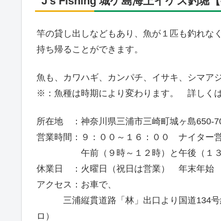
J’s Fishing 城ケ島海上イケス釣
竿の貸し出しなどもあり、魚が１匹も釣れな
持ち帰ることができます。
魚も、カワハギ、カンパチ、イサキ、シマア
※：魚種は時期により変わります。 詳しく
所在地 ：神奈川県三浦市三崎町城ヶ島650-7
営業時間：９：００～１６：００ ナイター
午前（９時～１２時）と午後（１３時～
休業日 ：火曜日（祝日は営業） 年末年始
アクセス：お車で、
三浦縦貫道路「林」出口より国道134号線
ロ）