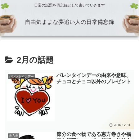
日常の話題を備忘録として書いていきます
自由気ままな夢追い人の日常備忘録
2月の話題
バレンタインデーの由来や意味、
バレンタインデー
チョコとチョコ以外のプレゼント
2016.12.31
節分の食べ物である恵方巻きや福
恵方巻