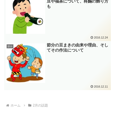
豆や福茶について、柊鰯の飾り方
も
2016.12.24
節分の豆まきの由来や理由、そし
節分
てその作法について
2016.12.11
ホーム
2月の話題