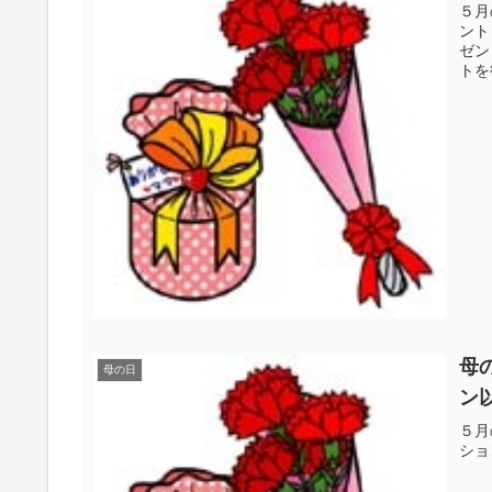
５月
ント
ゼン
トを
母
母の日
ン
５月
ショ